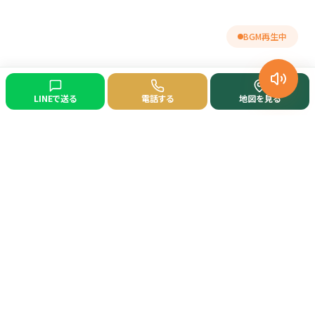
BGM再生中
LINEで送る
電話する
地図を見る
ライオン薬局 阿見店
地域の皆様の健康をサポートする調剤専門薬局です。
「一緒に健康生活をつくろう」の理念のもと、親身な対応を心がけてい
ます。
〒300-0334
茨城県稲敷郡阿見町鈴木4-203