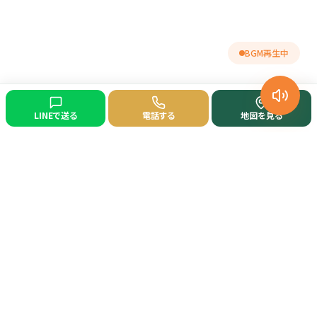
BGM再生中
LINEで送る
電話する
地図を見る
ライオン薬局 阿見店
地域の皆様の健康をサポートする調剤専門薬局です。
「一緒に健康生活をつくろう」の理念のもと、親身な対応を心がけてい
ます。
〒300-0334